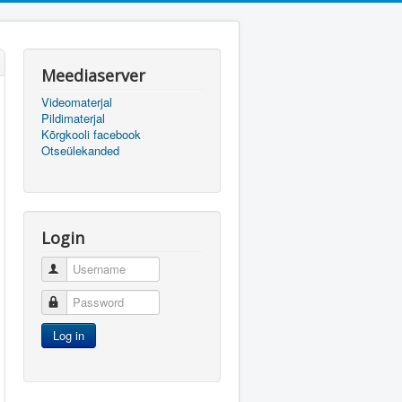
Meediaserver
Videomaterjal
Pildimaterjal
Kõrgkooli facebook
Otseülekanded
Login
Username
Password
Log in