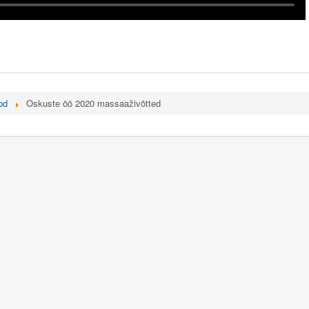
od
Oskuste öö 2020 massaaživõtted